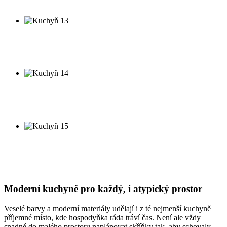
Moderní kuchyň
Kuchyň 13
Moderní kuchyň
Kuchyň 14
Moderní kuchyň
Kuchyň 15
Moderní kuchyň
Moderní kuchyně pro každý, i atypický prostor
Veselé barvy a moderní materiály udělají i z té nejmenší kuchyně
příjemné místo, kde hospodyňka ráda tráví čas. Není ale vždy
snadné do malého prostoru naplánovat skříňky tak, aby schovaly