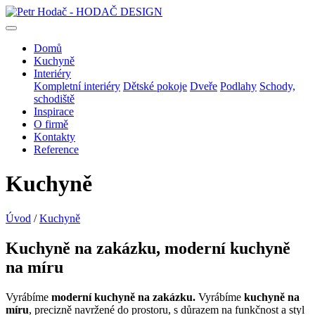
Domů
Kuchyně
Interiéry
Kompletní interiéry
Dětské pokoje
Dveře
Podlahy
Schody,
schodiště
Inspirace
O firmě
Kontakty
Reference
Kuchyně
Úvod
/
Kuchyně
Kuchyně na zakázku, moderní kuchyně
na míru
Vyrábíme
moderní kuchyně na zakázku.
Vyrábíme
kuchyně na
míru
, precizně navržené do prostoru, s důrazem na funkčnost a styl