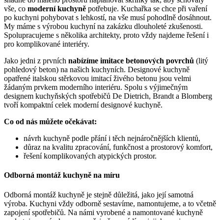
vše, co
moderní kuchyně
potřebuje. Kuchařka se chce při vaření
po kuchyni pohybovat s lehkostí, na vše musí pohodlně dosáhnout.
My máme s výrobou kuchyní na zakázku dlouholeté zkušenosti.
Spolupracujeme s několika architekty, proto vždy najdeme řešení i
pro komplikované interiéry.
Jako jedni z prvních
nabízíme imitace betonových povrchů
(litý
pohledový beton) na našich kuchyních. Designové kuchyně
opatřené italskou stěrkovou imitací živého betonu jsou velmi
žádaným prvkem moderního interiéru. Spolu s výjimečným
designem kuchyňských spotřebičů De Dietrich, Brandt a Blomberg
tvoří kompaktní celek moderní designové kuchyně.
Co od nás můžete očekávat:
návrh kuchyně podle přání i těch nejnáročnějších klientů,
důraz na kvalitu zpracování, funkčnost a prostorový komfort,
řešení komplikovaných atypických prostor.
Odborná montáž kuchyně na míru
Odborná montáž kuchyně je stejně důležitá, jako její samotná
výroba. Kuchyni vždy odborně sestavíme, namontujeme, a to včetně
zapojení spotřebičů. Na námi vyrobené a namontované kuchyně